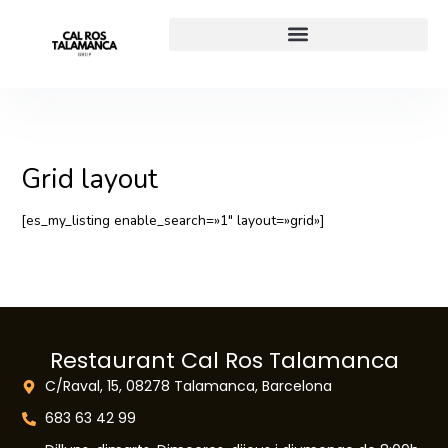
Vés
al
contingut
Grid layout
[es_my_listing enable_search=»1″ layout=»grid»]
Restaurant Cal Ros Talamanca
C/Raval, 15, 08278 Talamanca, Barcelona
683 63 42 99