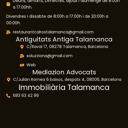
Dilluns, dimarts, Dimecres, dijous i diumenge de 8:00h
a 17:00hh.
Divendres i dissabte de 8:00h a 17:00h i de 20:00h a
00:00h.
restaurantcalrostalamanca@gmail.com
Antiguitats Antiga Talamanca
C/Raval 17, 08278 Talamanca, Barcelona
soluzziona@gmail.com
Web
Mediazion Advocats
C/Julián Romea 6 baixos, despatx 4, 08006, Barcelona
Immobiliària Talamanca​
683 63 42 99​