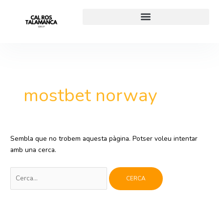
Vés
Cerca:
al
contingut
mostbet norway
Sembla que no trobem aquesta pàgina. Potser voleu intentar
amb una cerca.