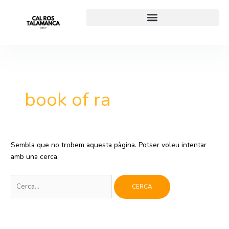
Vés
Cerca:
al
contingut
book of ra
Sembla que no trobem aquesta pàgina. Potser voleu intentar
amb una cerca.