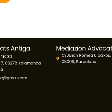
tats Antiga
Mediazion Advoca
anca
C/Julián Romea 6 baixos, 
08006, Barcelona
17, 08278 Talamanca,
na
ona@gmail.com