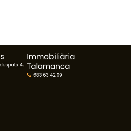
Immobiliària
ts
Talamanca​
despatx 4,
683 63 42 99​