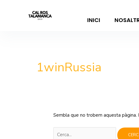
Vés
Cerca:
al
contingut
INICI
NOSALT
1winRussia
Sembla que no trobem aquesta pàgina. P